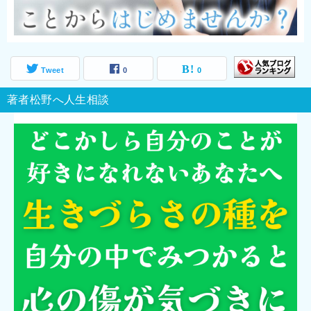
Tweet
0
0
著者松野へ人生相談