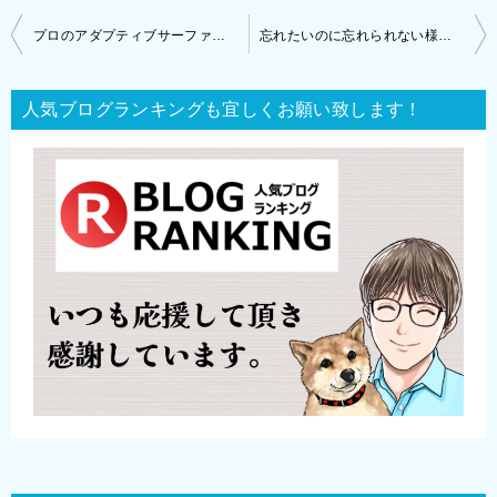
投
プロのアダプティブサーファーの第一人者・川上智貴さんとの出逢い
忘れたいのに忘れられない様な嫌なこと。受け入れるという考え方とは？
稿
ナ
人気ブログランキングも宜しくお願い致します！
ビ
ゲ
ー
シ
ョ
ン