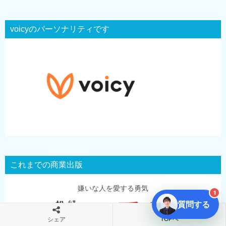
voicyのパーソナリティです
これまでの商業出版
嫌いな人を愛する勇気
1
質問する
TOPへ
シェア