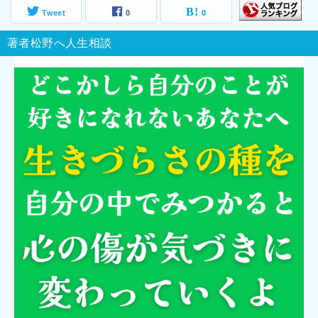
Tweet
0
0
著者松野へ人生相談