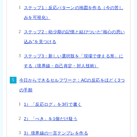
ステップ1：反応パターンの地図を作る（今の苦し
みを可視化）
ステップ2：幼少期の記憶と結びついた“核心の思い
込み”を見つける
ステップ3：新しい選択肢を「現場で使える形」に
する（境界線・自己肯定・対人技術）
今日からできるセルフワーク：ACの反応をほどく3つ
の手順
1）「反応ログ」を3行で書く
2）「べき」を1個だけ疑う
3）境界線の一言テンプレを作る