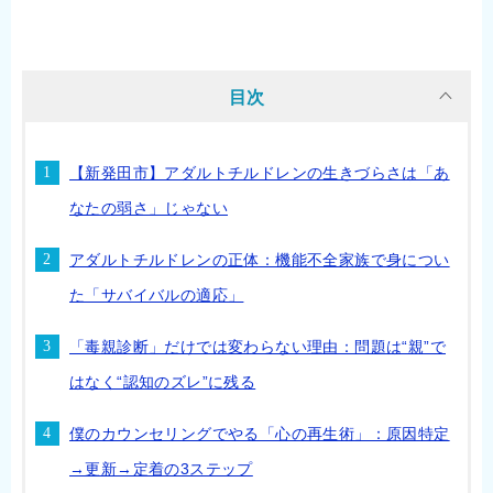
目次
【新発田市】アダルトチルドレンの生きづらさは「あ
なたの弱さ」じゃない
アダルトチルドレンの正体：機能不全家族で身につい
た「サバイバルの適応」
「毒親診断」だけでは変わらない理由：問題は“親”で
はなく“認知のズレ”に残る
僕のカウンセリングでやる「心の再生術」：原因特定
→更新→定着の3ステップ