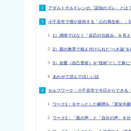
アダルトチルドレンの「認知のズレ」とは
小千谷市で僕が提供する「心の再生術」：3
1）感情ではなく「反応の仕組み」を見
2）親の教育で植え付けられた“べき論”を
3）自愛（自己受容）を“技術”として身に
あわせて読んでほしい話
セルフワーク：小千谷市で今日からできる
ワーク1：モヤっとした瞬間を「実況中
ワーク2：「親の声」と「自分の声」を