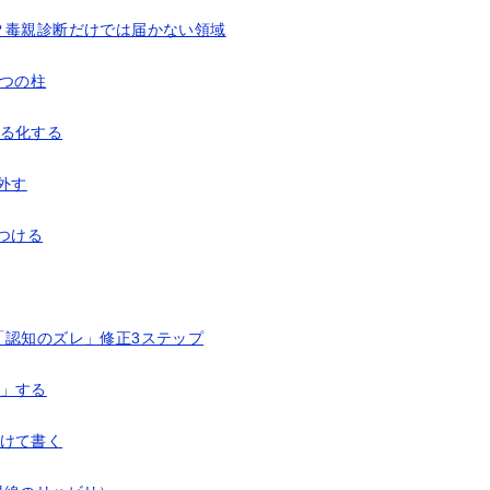
？毒親診断だけでは届かない領域
つの柱
える化する
外す
つける
「認知のズレ」修正3ステップ
継」する
分けて書く