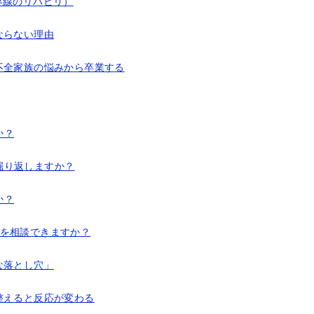
界線のリハビリ）
ならない理由
不全家族の悩みから卒業する
か？
掘り返しますか？
か？
容を相談できますか？
な落とし穴」
整えると反応が変わる