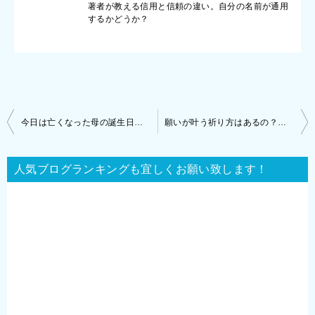
著者が教える信用と信頼の違い。自分の名前が通用
するかどうか？
投
今日は亡くなった母の誕生日と月命日。
願いが叶う祈り方はあるの？久保先生による魂の黄金法則
稿
ナ
人気ブログランキングも宜しくお願い致します！
ビ
ゲ
ー
シ
ョ
ン