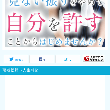
Tweet
0
0
著者松野へ人生相談