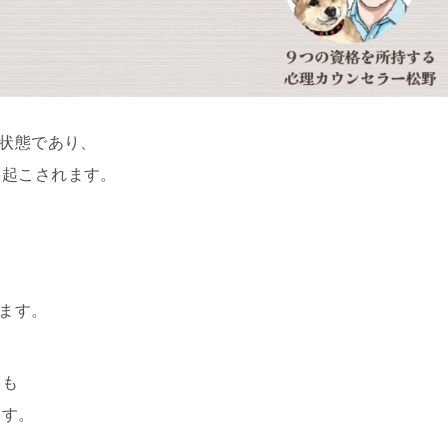
な状態であり、
き起こされます。
と
します。
とも
ます。