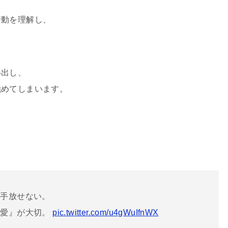
行動を理解し、
い出し、
強めてしまいます。
は手放せない。
自愛』が大切。
pic.twitter.com/u4gWuIfnWX