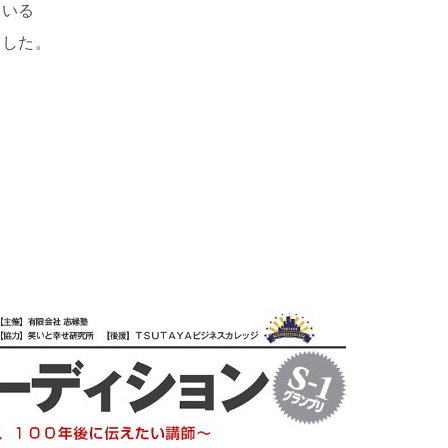
ている
ました。