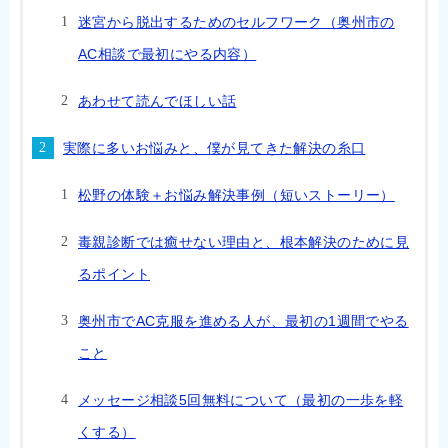
迷宮から脱出するためのセルフワーク（奥州市の
AC相談で最初にやる内容）
あわせて読んでほしい話
実際に多いお悩みと、僕が見てきた解決の糸口
松野の体験＋お悩み解決事例（短いストーリー）
毒親診断では癒せない理由と、根本解決のために見
るポイント
奥州市でAC克服を進める人が、最初の1週間でやる
こと
メッセージ相談5回無料について（最初の一歩を軽
くする）