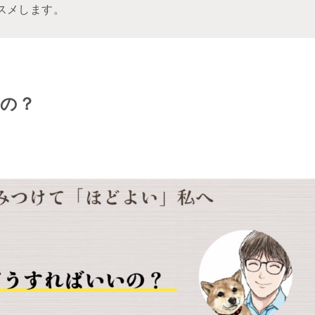
スメします。
の？