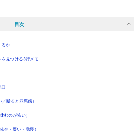
目次
するか
レを見つける3行メモ
糸口
い／断ると罪悪感）
／休むのが怖い）
・依存・疑い・我慢）