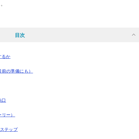
う。
目次
するか
談前の準備にも）
糸口
ーリー）
3ステップ