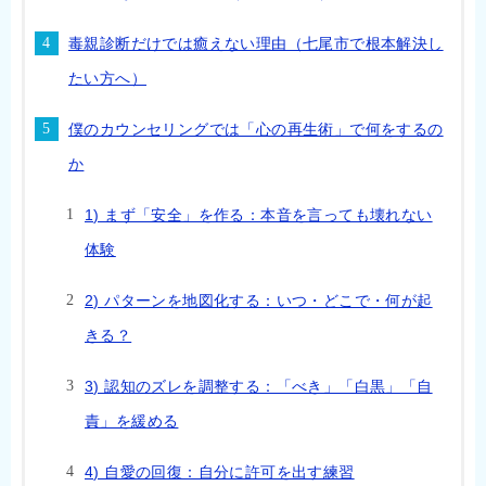
毒親診断だけでは癒えない理由（七尾市で根本解決し
たい方へ）
僕のカウンセリングでは「心の再生術」で何をするの
か
1) まず「安全」を作る：本音を言っても壊れない
体験
2) パターンを地図化する：いつ・どこで・何が起
きる？
3) 認知のズレを調整する：「べき」「白黒」「自
責」を緩める
4) 自愛の回復：自分に許可を出す練習