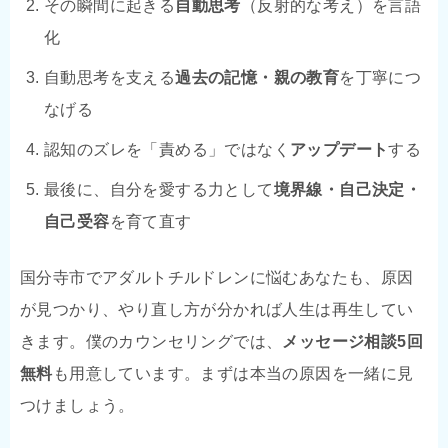
その瞬間に起きる
自動思考
（反射的な考え）を言語
化
自動思考を支える
過去の記憶・親の教育
を丁寧につ
なげる
認知のズレを「責める」ではなく
アップデート
する
最後に、自分を愛する力として
境界線・自己決定・
自己受容
を育て直す
国分寺市でアダルトチルドレンに悩むあなたも、原因
が見つかり、やり直し方が分かれば人生は再生してい
きます。僕のカウンセリングでは、
メッセージ相談5回
無料
も用意しています。まずは本当の原因を一緒に見
つけましょう。