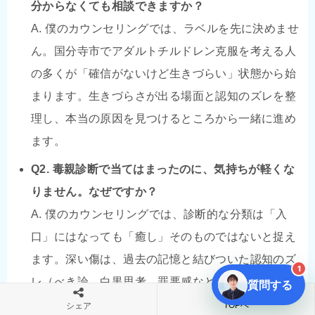
分からなくても相談できますか？
A. 僕のカウンセリングでは、ラベルを先に決めませ
ん。国分寺市でアダルトチルドレン克服を考える人
の多くが「確信がないけど生きづらい」状態から始
まります。生きづらさが出る場面と認知のズレを整
理し、本当の原因を見つけるところから一緒に進め
ます。
Q2. 毒親診断で当てはまったのに、気持ちが軽くな
りません。なぜですか？
A. 僕のカウンセリングでは、診断的な分類は「入
口」にはなっても「癒し」そのものではないと捉え
ます。深い傷は、過去の記憶と結びついた認知のズ
1
レ（べき論、白黒思考、罪悪感など）を丁寧にほど
質問する
くことで、初めて回復が進みます。
TOPへ
シェア