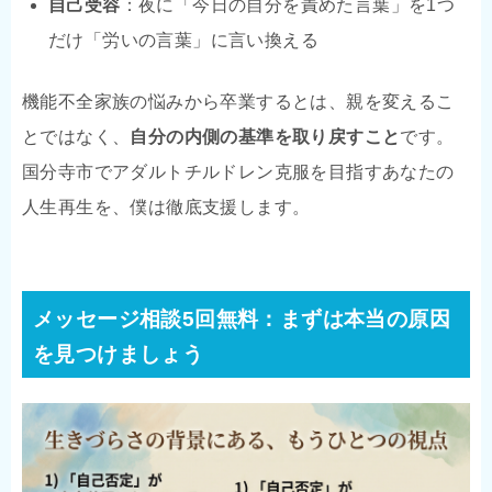
自己受容
：夜に「今日の自分を責めた言葉」を1つ
だけ「労いの言葉」に言い換える
機能不全家族の悩みから卒業するとは、親を変えるこ
とではなく、
自分の内側の基準を取り戻すこと
です。
国分寺市でアダルトチルドレン克服を目指すあなたの
人生再生を、僕は徹底支援します。
メッセージ相談5回無料：まずは本当の原因
を見つけましょう