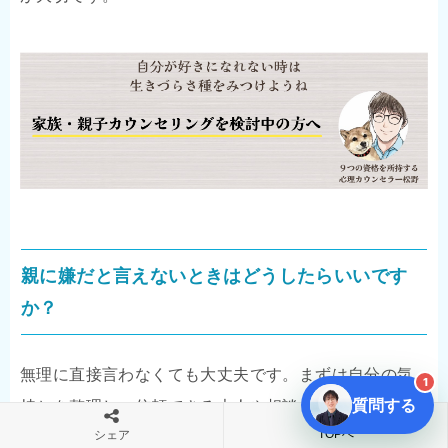
親に嫌だと言えないときはどうしたらいいです
か？
無理に直接言わなくても大丈夫です。まずは自分の気
1
質問する
持ちを整理し、信頼できる大人や相談先に話してみて
TOPへ
シェア
ください。第三者に入ってもらうほうが安全なケース